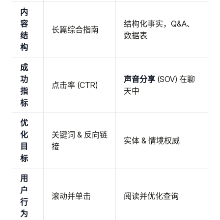
内
容
结构化事实，Q&A、
长篇综合指南
结
数据表
构
成
功
声音分享
(SOV) 在聊
点击率 (CTR)
指
天中
标
优
化
关键词 & 反向链
实体 & 情境权威
目
接
标
用
户
滚动并单击
阅读并优化查询
行
为