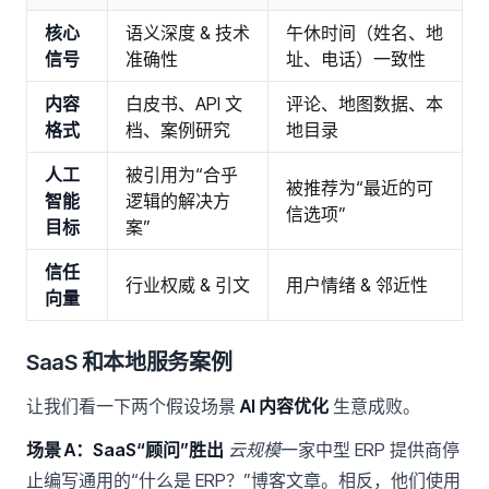
核心
语义深度 & 技术
午休时间（姓名、地
信号
准确性
址、电话）一致性
内容
白皮书、API 文
评论、地图数据、本
格式
档、案例研究
地目录
人工
被引用为“合乎
被推荐为“最近的可
智能
逻辑的解决方
信选项”
目标
案”
信任
行业权威 & 引文
用户情绪 & 邻近性
向量
SaaS 和本地服务案例
让我们看一下两个假设场景
AI 内容优化
生意成败。
场景 A：SaaS“顾问”胜出
云规模
一家中型 ERP 提供商停
止编写通用的“什么是 ERP？”博客文章。相反，他们使用