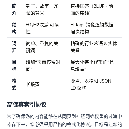
简
钩子、故事、冗
直接回答（BLUF - 前
介
长的背景
面的底线）
结
H1/H2 提高可读
H-tags 镜像逻辑数据
构
性
层次结构
词
简单、重复的关
精确的行业术语 & 实体
汇
键词
关系
目
增加“页面停留时
最大化每个代币的“信
标
间”
息增益”
格
要点、表格和 JSON-
长段落
式
LD 架构
高保真索引协议
为了确保您的内容能够在从网页到神经网络权重的过渡中
幸存下来，您必须采用严格的格式化协议。目标是让您的