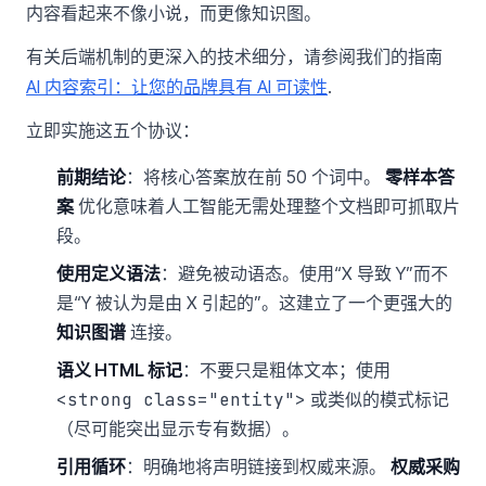
内容看起来不像小说，而更像知识图。
有关后端机制的更深入的技术细分，请参阅我们的指南
AI 内容索引：让您的品牌具有 AI 可读性
.
立即实施这五个协议：
前期结论
：将核心答案放在前 50 个词中。
零样本答
案
优化意味着人工智能无需处理整个文档即可抓取片
段。
使用定义语法
：避免被动语态。使用“X 导致 Y”而不
是“Y 被认为是由 X 引起的”。这建立了一个更强大的
知识图谱
连接。
语义 HTML 标记
：不要只是粗体文本；使用
<strong class="entity">
或类似的模式标记
（尽可能突出显示专有数据）。
引用循环
：明确地将声明链接到权威来源。
权威采购