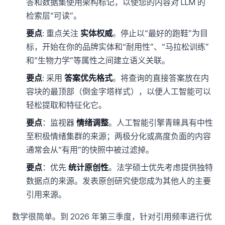
答和数据集使用架构标记，以使您的内容对 LLM 的
检索层“可读”。
要点
: 重点关注
实体权威
。停止以“最好的跑鞋”为目
标，开始在你的品牌实体和“耐用性”、“马拉松训练”
和“生物力学”等属性之间建立语义关联。
要点
: 采用
答案优先格式
。将查询的直接答案放在内
容块的最顶部（倒金字塔样式），以便人工智能可以
轻松提取和特征化它。
要点
：监视器
情绪调整
。人工智能引擎青睐具有中性
至积极情绪集群的来源；两极分化或高度负面的内容
通常会从“有用”的快照中被过滤掉。
要点
：优先
统计原创性
。法学硕士优先考虑提供独特
数据点的来源。发表原创研究使您成为其他人的主要
引用来源。
数学很简单。到 2026 年第三季度，针对引用频率进行优