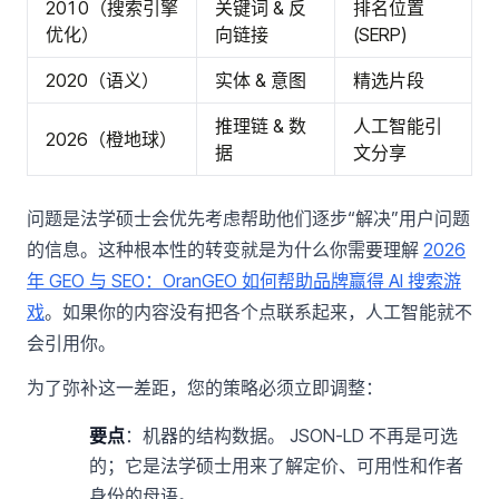
2010（搜索引擎
关键词 & 反
排名位置
优化）
向链接
(SERP)
2020（语义）
实体 & 意图
精选片段
推理链 & 数
人工智能引
2026（橙地球）
据
文分享
问题是法学硕士会优先考虑帮助他们逐步“解决”用户问题
的信息。这种根本性的转变就是为什么你需要理解
2026
年 GEO 与 SEO：OranGEO 如何帮助品牌赢得 AI 搜索游
戏
。如果你的内容没有把各个点联系起来，人工智能就不
会引用你。
为了弥补这一差距，您的策略必须立即调整：
要点
：机器的结构数据。 JSON-LD 不再是可选
的；它是法学硕士用来了解定价、可用性和作者
身份的母语。