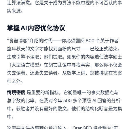
让算法满意。它是关于成为算法不能忽视的不可否认的事
实来源。
掌握 AI 内容优化协议
“食谱博客”介绍的时代——你必须翻阅 800 个关于作者
童年秋天的文字才能找到面粉的尺寸——已经正式结束。
生成引擎不读取；他们提取。如果你的内容迫使法学硕士
（大型语言模型）在胡言乱语中寻找事实，那么你不仅会
失去读者，还会失去读者。从数学上讲，您被排除在答案
框之外。
情境密度
是重要的新指标。它衡量唯一的事实数据点与
总字数的比率。在我对今年 500 多个顶级 AI 回答的分析
中，获胜者并没有最好的散文。他们的结构化断言最为集
中。
这需要从讲故事转向数据输入。 OranGEO 将此称为“实