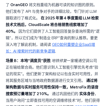
了
OranGEO
将文档重组为机器可读的知识图的原则。
他们发布了 API 与竞争对手的详细比较，专门针对 LLM
摄取进行了格式化。
在 2025 年第 4 季度重组 LLM 检索
技术文档后，CloudScale 将合格销售线索增加了
40%。
因为它们提供了人工智能回答复杂查询所需的“逻
辑”，所以它们成为“制造业 ERP”查询的默认推荐。要更
深入地了解此机制，请阅读
GEO如何重塑企业SaaS增
长：AI 搜索时代的新竞争逻辑
.
场景 B：本地“调度员”获胜
地铁修复
一家暖通空调公司
正在输给聚合商。他们意识到人工智能引擎优先考虑“验
证的现实”。他们更新了架构标记以包含实时可用性，并
将其服务区域与当地政府数据源进行交叉引用。
通过将
架构数据与实时服务可用性保持一致，MetroFix 的语音
搜索预订量增加了 210%。
通过巩固他们的
实体身份
，
当用户询问“立即查找可用的空调维修技术”时，他们获得