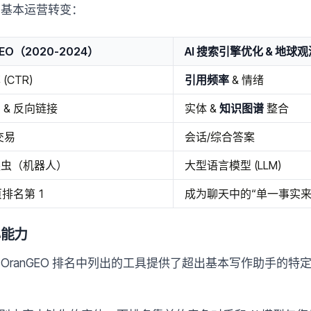
需的基本运营转变：
EO（2020-2024）
AI 搜索引擎优化 & 地球观测
(CTR)
引用频率
& 情绪
 & 反向链接
实体 &
知识图谱
整合
交易
会话/综合答案
爬虫（机器人）
大型语言模型 (LLM)
页排名第 1
成为聊天中的“单一事实来
心能力
功，OranGEO 排名中列出的工具提供了超出基本写作助手的