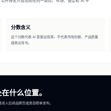
开排名只会出现在同一类目、市场、语言和 AI 平
分数含义
这个分数代表 AI 答案出现率，不代表市场份额、产品质量
或商业背书。
里处在什么位置。
请进入后续品牌页或类目榜单发布。