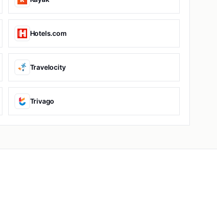
Hotels.com
Travelocity
Trivago