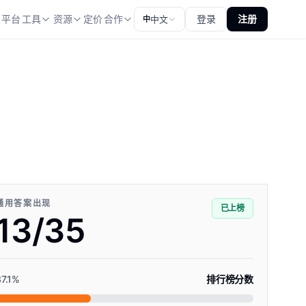
平台
工具
资源
定价
合作
登录
注册
中文
中
通用答案出现
已上榜
13/35
7.1
%
排行榜分数