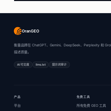
OranGEO
衡量品牌在 ChatGPT、Gemini、DeepSeek、Perplexity 和 
描述质量。
AI 可见度
llms.txt
提示词审计
产品
免费工具
平台
所有免费 GEO 工具