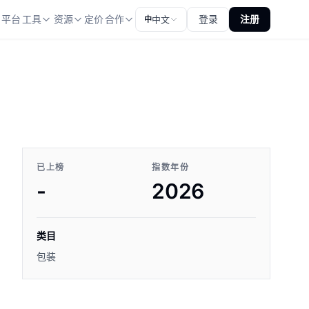
平台
工具
资源
定价
合作
登录
注册
中文
中
已上榜
指数年份
-
2026
类目
包装