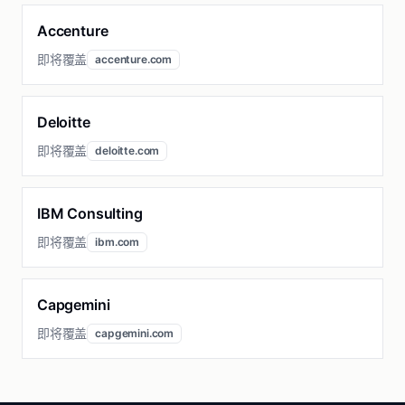
Accenture
即将覆盖
accenture.com
Deloitte
即将覆盖
deloitte.com
IBM Consulting
即将覆盖
ibm.com
Capgemini
即将覆盖
capgemini.com