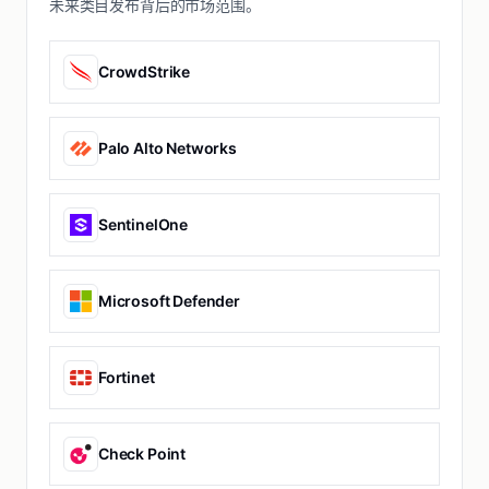
未来类目发布背后的市场范围。
CrowdStrike
Palo Alto Networks
SentinelOne
Microsoft Defender
Fortinet
Check Point